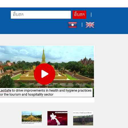
ຄົ້ນຫາ