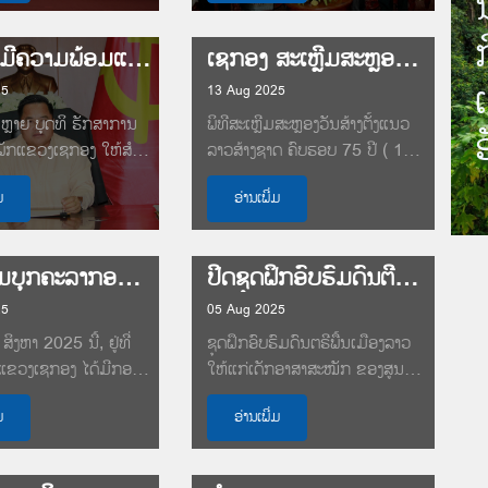
ເຊກອງ ມີຄວາມພ້ອມແລ້ວ ໃນການດຳເນີນກອງປະຊຸມໃຫຍ່ ຄັ້ງທີ XI ອົງຄະນະພັກແຂວງ
ເຊກອງ ສະເຫຼີມສະຫຼອງວັນສ້າງຕັ້ງແນວລາວສ້າງຊາດ ຄົບຮອບ 75 ປີ
25
13 Aug 2025
ຫຼາຍ ບຸດທິ ຮັກສາການ
ພິທີສະເຫຼີມສະຫຼອງວັນສ້າງຕັ້ງແນວ
ັກແຂວງເຊກອງ ໃຫ້ສໍາ
ລາວສ້າງຊາດ ຄົບຮອບ 75 ປີ ( 13
່າວ ວ່າ: ມາຮອດປະຈຸບັນ
ສິງຫາ 1950 - 13 ສິງຫາ 2025),
ມ
ອ່ານເພີ່ມ
ໄດ້ຈັດຂຶ້ນໃນວັນທີ 13 ສິງຫາ...
ທາບທາມບຸກຄະລາກອນ ອອກຮັບສະໝັກເລືອກຕັ້ງ ເຂົ້າໃນຄະນະບໍລິຫານງານພັກແຂວງເຊກອງ ສະໄໝທີ XI ຮອບທີ 3
ປິດຊຸດຝຶກອົບຮົມດົນຕີພື້ນເມືອງລາວ ໃຫ້ເດັກອາສາສະໝັກ ຂອງສູນວັດທະນະທໍາເດັກແຂວງເຊກອງ
25
05 Aug 2025
ິງຫາ 2025 ນີ້, ຢູ່ທີ່
ຊຸດຝຶກອົບຮົມດົນຕຣີພື້ນເມືອງລາວ
ຂວງເຊກອງ ໄດ້ມີກອງ
ໃຫ້ແກ່ເດັກອາສາສະໝັກ ຂອງສູນວັດ
ທາມບຸກຄະລາກອນ...
ທະນະທໍາເດັກ ແຂວງເຊກອງ ໄດ້ປິດ
ມ
ອ່ານເພີ່ມ
ລົງໃນວັນທີ 4...