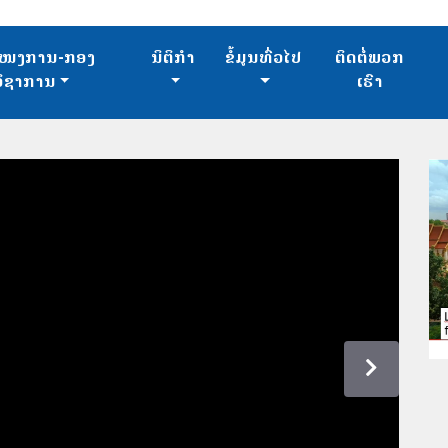
ໜງການ-ກອງ
ນິຕິກຳ
ຂໍ້ມູນທົ່ວໄປ
ຕິດຕໍ່ພວກ
ວິຊາການ
ເຮົາ