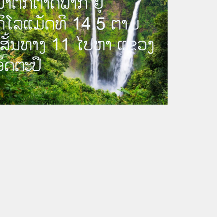
ນ້ຳຕົກຕາດຟາກ ຢູ່
ກິໂລແມັດທີ 14.5 ຕາມ
ເສັ້ນທາງ 11 ໄປຫາ ແຂວງ
ອັດຕະປື