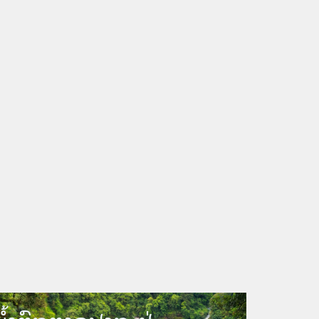
1 Aug 2025 ທາບທາມບຸກຄະລາກອນ ອອກຮັບສະໝັກເລືອກຕັ້ງ ເຂົ້າໃນຄະນະບໍລິຫານງານ