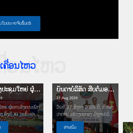
ບໃບປະກາດຈົບຊັ້ນປ5
1
ຄື່ອນໄຫວ
ເຄື່ອນໄຫວ
ເປີດກອງປະຊຸມໃຫຍ່ ຜູ້ແທນອົງຄະນະພັກແຂວງເຊກອງ ຄັ້ງທີ XI
ບັນດາບໍລິສັດ ສືບຕໍ່ມອບເງິນປະກອບສ່ວນຊຸກຍູ້ ກອງປະຊຸມໃຫຍ່ ຄັ້ງທີ XI ຂອງອົງຄະນະພັກແຂວງເຊກອງ
25
27 Aug 2025
ຫຍ່ ຜູ້ແທນອົງຄະນະພັກ
ວັນທີ 27 ສິງຫາ 2025 ນີ້, ທີ່ຫ້ອງ
ຄັ້ງທີ XI ໄຂຂຶ້ນຢ່າງ
ວ່າການ ແຂວງເຊກອງ ມີຫຼາຍບໍລິສັດ
ນ ໃນວັນທີ 28 ສິງຫາ
ສືບຕໍ່ມອບເງິນ ເພື່ອປະກອບສ່ວນ
ມ
ອ່ານເພີ່ມ
ຊຸກຍູ້ #ກອງປະຊຸມໃຫຍ່...