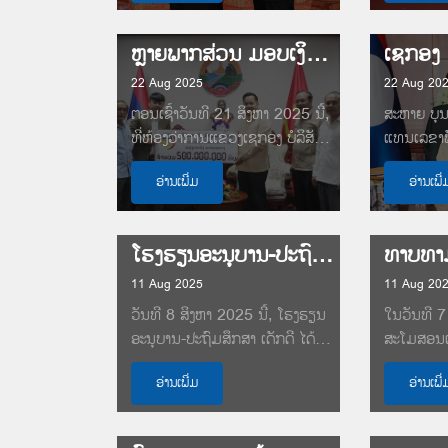
ຫຼາຍພາກສ່ວນ ມອບເງິນປະກອບສ່ວນຊຸກຍູ້ ກອງປະຊຸມໃຫຍ່ ຄັ້ງທີ XI ຂອງອົງຄະນະພັກແຂວງເຊກອງ
22 Aug 2025
22 Aug 20
ຕອນເຊົ້າວັນທີ 21 ສິງຫາ 2025 ນີ້,
ສະຫາຍ ບຸນ
ທີ່ຫ້ອງວ່າການແຂວງເຊກອງ ບໍລິສັດ
ແທນເລຂາພ
ດາກຈຶງ ສໍາຫຼວດແຮ່ທາດ ໂຄງການ
ພາດຕໍ່ນັກຂ
ອ່ານເພີ່ມ
ອ່ານເພີ່
ພັດທະນາບໍ່ແຮ່...
ນີ້...
ໂຮງຮຽນອະນຸບານ-ປະຖົມສຶກສາເດັກດີ ມອບໃບປະກາດຈົບຊັ້ນປ5
11 Aug 2025
11 Aug 20
ວັນທີ 8 ສິງຫາ 2025 ນີ້, ໂຮງຮຽນ
ໃນວັນທີ 7 ສ
ອະນຸບານ-ປະຖົມສຶກສາ ເດັກດີ ໄດ້ຈັດ
ສະໂມສອນແ
ພິທີປິດຊຸດການຮຽນ-ການສອນ ສົກ
ປະຊຸມທາບ
ອ່ານເພີ່ມ
ອ່ານເພີ່
ຮຽນ 2024-2025...