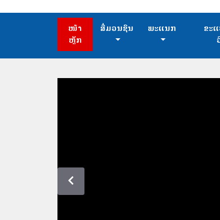
ໜ້າ
ສື່ມວນຊົນ
ພະແນກ
ຂະແ
ຫຼັກ