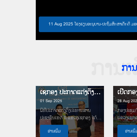
11 Aug 2025 ໂຮງຮຽນອະນຸບານ-ປະຖົມສຶກສາເດັກດີ ມອ
ການເ
ການ
ເຊກອງ ປະກາດແຕ່ງຕັ້ງປະທານສານປະຊາຊົນເຂດ II
01 Sep 2025
28 Aug 20
ພິທີປະກາດແຕ່ງຕັ້ງປະທານສານ
ກອງປະຊຸມໃ
ປະຊາຊົນເຂດ II ແຂວງເຊກອງ ໄດ້
ແຂວງເຊກອງ 
ຈັດຂຶ້ນໃນວັນທີ 29 ສິງຫາ 2025
ເປັນທາງກາ
ອ່ານເພີ່ມ
ອ່ານເພີ່
ທີ່ສະໂມສອນສະພາປະຊາຊົນແຂວງ,...
ນີ້,...